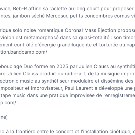
wich, Beb-R affine sa raclette au long court pour proposer
dantes, jambon séché Mercosur, petits concombres cornus vi
trique solo noise romantique Coronal Mass Ejection propos
violon est métamorphosé dans sa quasi-totalité : son timbre
erlement contrôlé d'énergie grandiloquente et torturée ou n
ection.bandcamp.com/
débouclage Duo formé en 2025 par Julien Clauss au synthéti
, Julien Clauss produit du radio-art, de la musique improvi
electronic music au synthétiseur modulaire et dissémine des 
compositeur et improvisateur, Paul Laurent a développé une 
tape music dans une pratique improvisée de l’enregistreme
mp.com/
une)
o à la frontière entre le concert et l'installation cinétique