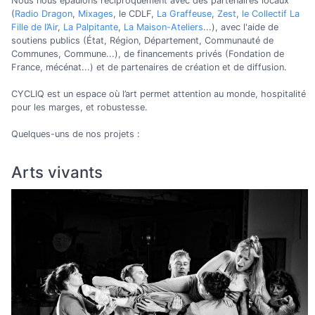
Nous nous épaulons réciproquement avec des partenaires locaux
(
Radio Dragon
,
Mixages
, le CDLF,
La Graffeuse
,
Zest
,
le Collectif La
Fille de l’Air
,
La Palpitante
,
La Maison-Ateliers
...), avec l'aide de
soutiens publics (État, Région, Département, Communauté de
Communes, Commune...), de financements privés (Fondation de
France, mécénat...) et de partenaires de création et de diffusion.
CYCLIQ est un espace où l’art permet attention au monde, hospitalité
pour les marges, et robustesse.
Quelques-uns de nos projets :
Arts vivants