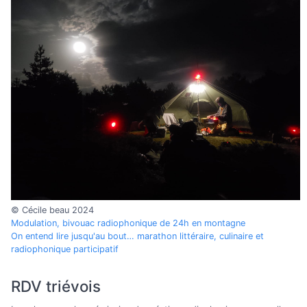
© Cécile beau 2024
Modulation, bivouac radiophonique de 24h en montagne
On entend lire jusqu'au bout… marathon littéraire, culinaire et
radiophonique participatif
RDV triévois