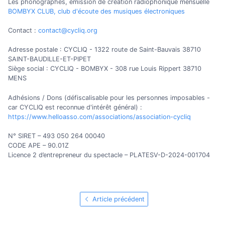
Les phonographes, émission de création radiophonique mensuelle
BOMBYX CLUB, club d'écoute des musiques électroniques
Contact :
contact@cycliq.org
Adresse postale : CYCLIQ - 1322 route de Saint-Bauvais 38710
SAINT-BAUDILLE-ET-PIPET
Siège social : CYCLIQ - BOMBYX - 308 rue Louis Rippert 38710
MENS
Adhésions / Dons (défiscalisable pour les personnes imposables -
car CYCLIQ est reconnue d'intérêt général) :
https://www.helloasso.com/associations/association-cycliq
N° SIRET – 493 050 264 00040
CODE APE – 90.01Z
Licence 2 d’entrepreneur du spectacle – PLATESV-D-2024-001704
Article précédent