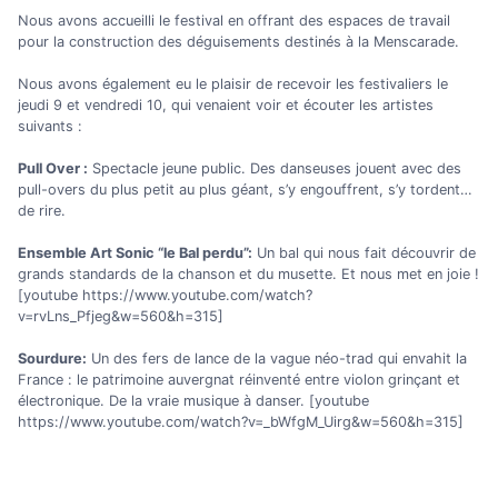
Nous avons accueilli le festival en offrant des espaces de travail
pour la construction des déguisements destinés à la Menscarade.
Nous avons également eu le plaisir de recevoir les festivaliers le
jeudi 9 et vendredi 10, qui venaient voir et écouter les artistes
suivants :
Pull Over :
Spectacle jeune public. Des danseuses jouent avec des
pull-overs du plus petit au plus géant, s’y engouffrent, s’y tordent…
de rire.
Ensemble Art Sonic “le Bal perdu”:
Un bal qui nous fait découvrir de
grands standards de la chanson et du musette. Et nous met en joie !
[youtube https://www.youtube.com/watch?
v=rvLns_Pfjeg&w=560&h=315]
Sourdure:
Un des fers de lance de la vague néo-trad qui envahit la
France : le patrimoine auvergnat réinventé entre violon grinçant et
électronique. De la vraie musique à danser. [youtube
https://www.youtube.com/watch?v=_bWfgM_Uirg&w=560&h=315]