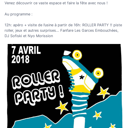
Venez découvrir ce vaste espace et faire la fête avec nous !
Au programme :
12h: apéro + visite de l’usine à partir de 16h: ROLLER PARTY !! piste
roller, jeux et autres surprises… Fanfare Les Garces Embouchées,
DJ Sofiski et Nyo Morission