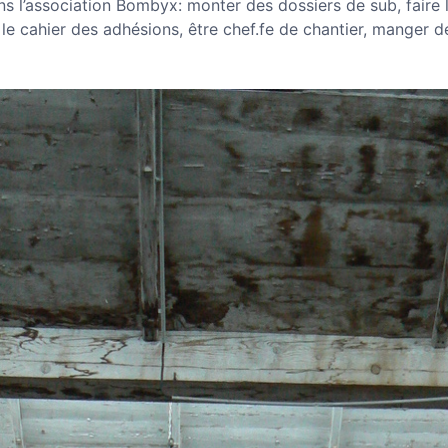
s l’association Bombyx: monter des dossiers de sub, faire l
r le cahier des adhésions, être chef.fe de chantier, manger d